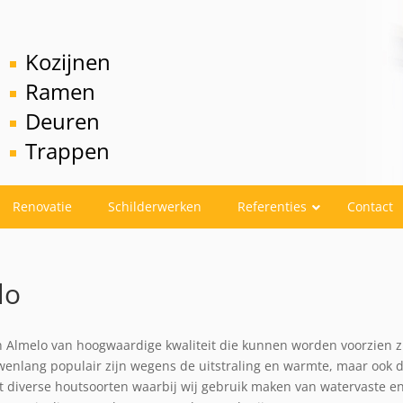
Kozijnen
Ramen
Deuren
Trappen
Renovatie
Schilderwerken
Referenties
Contact
lo
n Almelo van hoogwaardige kwaliteit die kunnen worden voorzien zi
enlang populair zijn wegens de uitstraling en warmte, maar ook do
t diverse houtsoorten waarbij wij gebruik maken van watervaste en